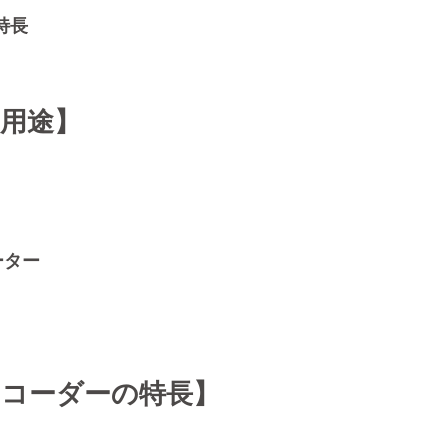
の特長
用途】
ーター
ンコーダーの特長】