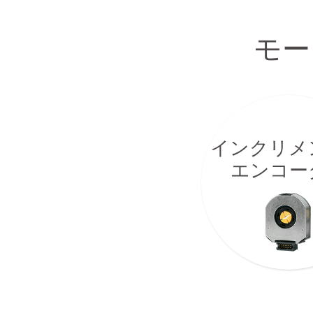
熱電発電素子
モー
インクリメ
エンコー