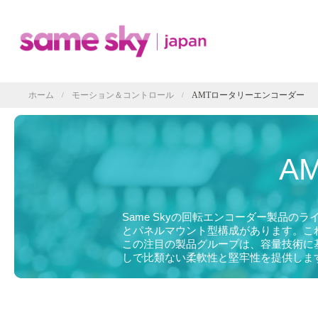
Back
Back
Same Sky製品
オーディオ
パートナーブランド
ブザー
インターコネクト
マイクロ
オーディオ
ホーム
モーション＆コントロール
AMTロータリーエンコーダー
/
/
ケーブル
スピーカ
モーション
インターコネク
コネクタ
ポテンシ
モーション
DC-DCコンバ
リレー
AMT静
リレー
AC-DC電源モ
信号用リレ
A
光学式エ
センサー
センサー
会社概要
Yuan Deanス
パワーリレ
機械式エ
スイッチ
電流センサ
代理店
スイッチ
モーショ
温度管理
圧力センサ
見積りご依頼
DIPスイッ
超音波セン
Same Skyの回転エンコーダー製品
温度管理
押しボタン
とパネルマウント型構成があります。こ
お問い合わせ
ACアダプター
ACファン
この注目の製品グループは、容量技術に
スライドス
電源
AC-DC電源モ
Pick Up
製品紹介
DCファン
しで比類ない柔軟性と堅牢性を提供しま
タクタイル
ACアダプ
DC-DCコンバ
ヒートシン
品質保証
AC-DC電
ペルチェ素
DC-DC
サーマルア