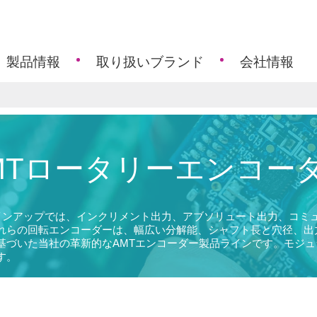
製品情報
取り扱いブランド
会社情報
ホン
アセンブリ
ー
ト
ョメーター
ーターモジュール
電容量式エンコーダー
ジュール
ー
MTロータリーエンコー
ンコーダー
ペック検索
ー
ンコーダー
ー
ン製品アクセサリー
ー
チ
サー
のラインアップでは、インクリメント出力、アブソリュート出力、コ
スイッチ
れらの回転エンコーダーは、幅広い分解能、シャフト長と穴径、出
基づいた当社の革新的なAMTエンコーダー製品ラインです。モジ
イッチ
ジュール
す。
スイッチ
ター
ーターモジュール
ク
源モジュール
子
コンバーターモジュール
クセサリ