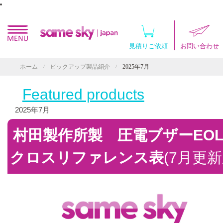
Back
Back
Same Sky製品
オーディオ
パートナーブランド
見積りご依頼
お問い合わせ
ブザー
インターコネクト
マイクロ
オーディオ
ホーム
ピックアップ製品紹介
2025年7月
/
/
ケーブル
スピーカ
モーション
インターコネク
コネクタ
ポテンシ
モーション
Featured products
DC-DCコンバ
リレー
AMT静
リレー
AC-DC電源モ
信号用リレ
2025年7月
光学式エ
センサー
センサー
会社概要
Yuan Deanス
パワーリレ
機械式エ
スイッチ
電流センサ
村田製作所製 圧電ブザーEO
代理店
スイッチ
モーショ
温度管理
圧力センサ
見積りご依頼
DIPスイッ
超音波セン
クロスリファレンス表
(7月更新
温度管理
押しボタン
お問い合わせ
ACアダプター
ACファン
スライドス
電源
AC-DC電源モ
Pick Up
製品紹介
DCファン
タクタイル
ACアダプ
DC-DCコンバ
ヒートシン
品質保証
AC-DC電
ペルチェ素
DC-DC
サーマルア