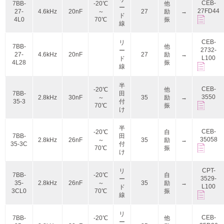
CEB-
7BB-
-20℃
他
ー
27FD44
27-
4.6kHz
20nF
～
27
励
→
ド
4L0
70℃
振
線
CEB-
リ
7BB-
他
2732-
ー
27-
4.6kHz
20nF
27
励
→
L100
ド
4L28
振
線
半
CEB-
-20℃
他
7BB-
田
3550
2.8kHz
30nF
～
35
励
→
35-3
付
70℃
振
け
半
CEB-
-20℃
自
7BB-
田
35058
2.8kHz
26nF
～
35
励
→
35-3C
付
70℃
振
け
CPT-
リ
7BB-
-20℃
自
3529-
ー
35-
2.8kHz
26nF
～
35
励
→
L100
ド
3CL0
70℃
振
線
リ
CEB-
7BB-
-20℃
他
ー