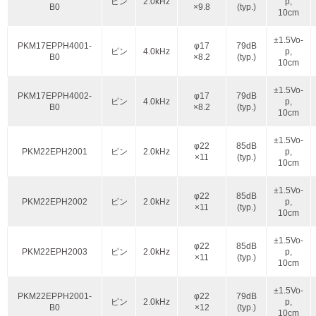
ピン
2.0kHz
p,
B0
×9.8
(typ.)
10cm
±1.5Vo-
PKM17EPPH4001-
φ17
79dB
ピン
4.0kHz
p,
B0
×8.2
(typ.)
10cm
±1.5Vo-
PKM17EPPH4002-
φ17
79dB
ピン
4.0kHz
p,
B0
×8.2
(typ.)
10cm
±1.5Vo-
φ22
85dB
PKM22EPH2001
ピン
2.0kHz
p,
×11
(typ.)
10cm
±1.5Vo-
φ22
85dB
PKM22EPH2002
ピン
2.0kHz
p,
×11
(typ.)
10cm
±1.5Vo-
φ22
85dB
PKM22EPH2003
ピン
2.0kHz
p,
×11
(typ.)
10cm
±1.5Vo-
PKM22EPPH2001-
φ22
79dB
ピン
2.0kHz
p,
B0
×12
(typ.)
10cm