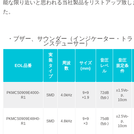
能な限り近いと思われる当社製品をリストアップ致し
た。
・ブザー、サウンダー（インジケーター・トラ
ンスデューサー）
実
装
音圧
音圧
周波
サイズ
EOL品番
タ
レベ
規定条
数
(mm)
イ
ル
件
プ
±1.5Vo-
PKMCS0909E4000-
9×9
72dB
SMD
4.0kHz
p,
R1
×1.9
(typ.)
10cm
±2.5Vo-
PKMCS0909E48H0-
9×9
75dB
SMD
4.8kHz
p,
R1
×3
(typ.)
10cm