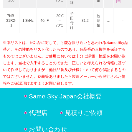
2L0
70℃
振
線
半
7NB-
-20℃
他
田
31R2-
1.3kHz
40nF
～
31.2
励
→
-
付
1
70℃
振
け
※本リストは、EOL品に対して、可能な限り近いと思われるSame Sky品
番と、その性能をリスト化したものであり、各品番の互換性を保証する
ものではございません。ご使用においては十分に評価・検証をお願い致
します。当社で入手することのできた、正しいと考えられる情報に基づ
いて作成しておりますが、他社品番及び仕様について何ら保証するもの
ではございません。疑義等ありましたら製造メーカーから発行された情
報をご確認頂けますようお願い致します。
Same Sky Japan会社概要
代理店
見積りご依頼
お問い合わせ