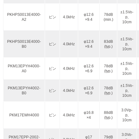
±1.5Vo-
PKHPS0013E4000-
φ12.6
78dB
ピン
4.0kHz
p,
A2
×9.4
(min.)
10cm
±1.5Vo-
PKHPS0013E4000-
φ12.6
83dB
ピン
4.0kHz
p,
B0
×9.4
(typ.)
10cm
±1.5Vo-
PKM13EPYH4000-
φ12.6
78dB
ピン
4.0kHz
p,
A0
×6.9
(typ.)
10cm
±1.5Vo-
PKM13EPYH4002-
φ12.6
78dB
ピン
4.0kHz
p,
B0
×6.9
(typ.)
10cm
3.0Vp-
φ16.8
88dB
PKM17EWH4000
ピン
4.0kHz
p,
×4
(typ.)
10cm
3.0Vo-
PKM17EPP-2002-
φ17
79dB