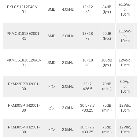
±1.5Vo-
PKLCS1212E40A1-
12×12
84dB
SMD
4.0kHz
p,
R1
×3
(typ.)
10cm
±1.5Vo-
PKMCS1818E2001-
18×18
90dB
SMD
2.0kHz
p,
R1
×8
(typ.)
10cm
PKMCS1818E20A0-
18×18
100dB
12Vo-p,
SMD
2.0kHz
R1
×8
(typ.)
10cm
3.0Vp-
PKM22EPTH2001-
22×7
70dB
ピン
2.0kHz
p,
B0
×26.5
(min.)
10cm
PKM30SPTH2001-
30.5×7.7
75dB
12Vdc,
ピン
2.0kHz
B0
×33.25
(min.)
10cm
PKM30SPTH2501-
30.5×7.7
75dB
12Vdc,
ピン
2.5kHz
B0
×33.25
(min.)
10cm