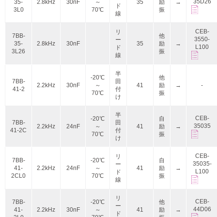
35D26
35-
2.8kHz
30nF
～
35
励
→
ド
3L0
70℃
振
線
CEB-
リ
7BB-
他
3550-
ー
35-
2.8kHz
30nF
35
励
→
L100
ド
3L26
振
線
半
-20℃
他
7BB-
田
2.2kHz
30nF
～
41
励
→
-
41-2
付
70℃
振
け
半
CEB-
-20℃
自
7BB-
田
35035
2.2kHz
24nF
～
41
励
→
41-2C
付
70℃
振
け
CEB-
リ
7BB-
-20℃
自
35035-
ー
41-
2.2kHz
24nF
～
41
励
→
L100
ド
2CL0
70℃
振
線
リ
CEB-
7BB-
-20℃
他
ー
44D06
41-
2.2kHz
30nF
～
41
励
→
ド