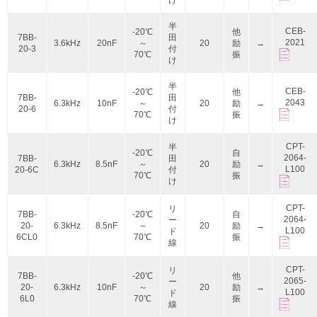
け
半
CEB-
-20℃
他
7BB-
田
2021
3.6kHz
20nF
～
20
励
→
20-3
付
70℃
振
け
半
CEB-
-20℃
他
7BB-
田
2043
6.3kHz
10nF
～
20
励
→
20-6
付
70℃
振
け
CPT-
半
-20℃
自
2064-
7BB-
田
6.3kHz
8.5nF
～
20
励
→
L100
20-6C
付
70℃
振
け
CPT-
リ
7BB-
-20℃
自
2064-
ー
20-
6.3kHz
8.5nF
～
20
励
→
L100
ド
6CL0
70℃
振
線
CPT-
リ
7BB-
-20℃
他
2065-
ー
20-
6.3kHz
10nF
～
20
励
→
L100
ド
6L0
70℃
振
線