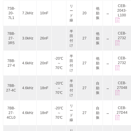
CEB-
リ
7SB-
他
2043-
ー
20-
7.2kHz
10nF
20
励
→
L100
ド
7L1
振
線
半
CEB-
7BB-
他
田
2732
27-
3.0kHz
26nF
27
励
→
付
3R5
振
け
半
CEB-
-20℃
他
7BB-
田
2732
4.6kHz
20nF
～
27
励
→
27-4
付
70℃
振
け
半
CEB-
-20℃
自
7BB-
田
27048
4.6kHz
18nF
～
27
励
→
27-4C
付
70℃
振
け
リ
CEB-
7BB-
-20℃
自
ー
27D44
27-
4.6kHz
18nF
～
27
励
→
ド
4CL0
70℃
振
線
リ