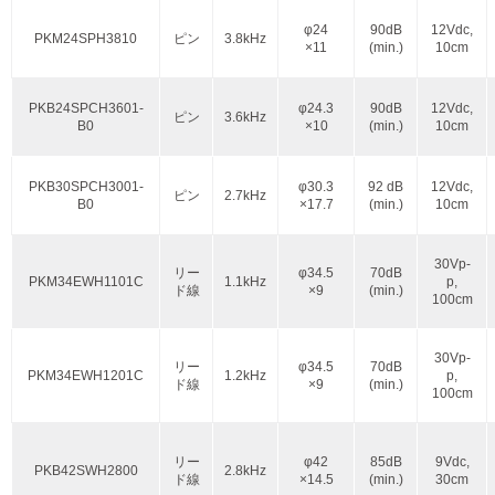
φ24
90dB
12Vdc,
PKM24SPH3810
ピン
3.8kHz
×11
(min.)
10cm
PKB24SPCH3601-
φ24.3
90dB
12Vdc,
ピン
3.6kHz
B0
×10
(min.)
10cm
PKB30SPCH3001-
φ30.3
92 dB
12Vdc,
ピン
2.7kHz
B0
×17.7
(min.)
10cm
30Vp-
リー
φ34.5
70dB
PKM34EWH1101C
1.1kHz
p,
ド線
×9
(min.)
100cm
30Vp-
リー
φ34.5
70dB
PKM34EWH1201C
1.2kHz
p,
ド線
×9
(min.)
100cm
リー
φ42
85dB
9Vdc,
PKB42SWH2800
2.8kHz
ド線
×14.5
(min.)
30cm