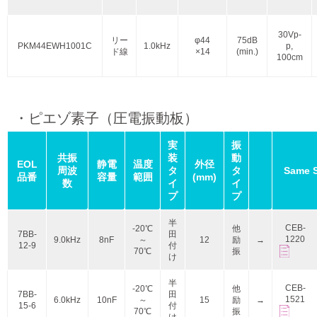
30Vp-
リー
φ44
75dB
PKM44EWH1001C
1.0kHz
p,
ド線
×14
(min.)
100cm
・ピエゾ素子（圧電振動板）
実
振
共振
装
動
EOL
静電
温度
外径
周波
タ
タ
Same 
品番
容量
範囲
(mm)
数
イ
イ
プ
プ
半
CEB-
-20℃
他
7BB-
田
1220
9.0kHz
8nF
～
12
励
→
12-9
付
70℃
振
け
半
CEB-
-20℃
他
7BB-
田
1521
6.0kHz
10nF
～
15
励
→
15-6
付
70℃
振